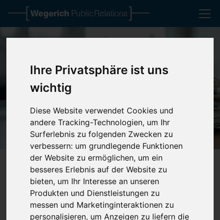
Ihre Privatsphäre ist uns
Klasse statt Masse
wichtig
Previous
Next
Diese Website verwendet Cookies und
andere Tracking-Technologien, um Ihr
Surferlebnis zu folgenden Zwecken zu
verbessern:
um grundlegende Funktionen
der Website zu ermöglichen
,
um ein
besseres Erlebnis auf der Website zu
Kommunikation für mehr Präsenz
bieten
,
um Ihr Interesse an unseren
Produkten und Dienstleistungen zu
und Erfolg
messen und Marketinginteraktionen zu
Mit Kommuniaktionsaktivitäten, klaren Konzepten und
personalisieren
,
um Anzeigen zu liefern die